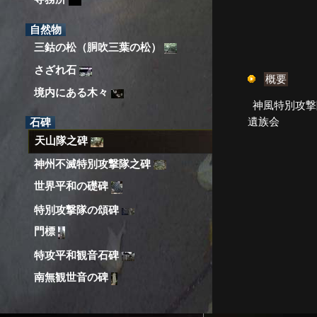
自然物
三鈷の松（胴吹三葉の松）
さざれ石
概要
境内にある木々
神風特別攻撃隊 菊水部隊 天山隊
遺族会
石碑
天山隊之碑
神州不滅特別攻撃隊之碑
世界平和の礎碑
特別攻撃隊の頌碑
門標
特攻平和観音石碑
南無観世音の碑