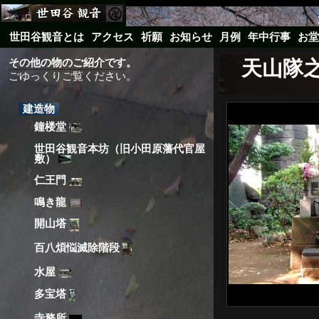
世田谷観音とは
アクセス
祈願
お知らせ
月例
年中行事
お堂
その他の物のご紹介です
。
天山隊
ごゆっくりご覧ください。
建造物
鐘楼堂
世田谷観音本坊（旧小田原藩代官屋
敷）
仁王門
鳴き龍
開山塔
百八煩悩滅除階段
水屋
多宝塔
寺務所