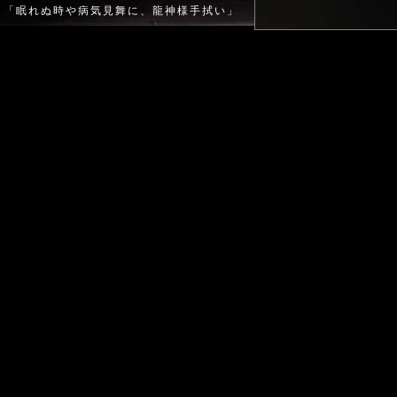
「眠れぬ時や病気見舞に、龍神様手拭い」