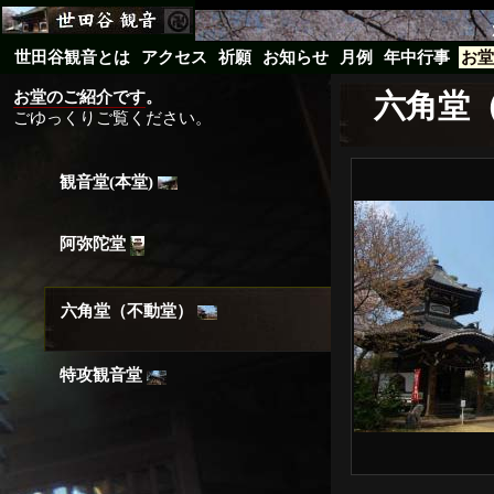
世田谷観音とは
アクセス
祈願
お知らせ
月例
年中行事
お堂
お堂のご紹介です
。
六角堂（
ごゆっくりご覧ください。
観音堂(本堂)
阿弥陀堂
六角堂（不動堂）
特攻観音堂