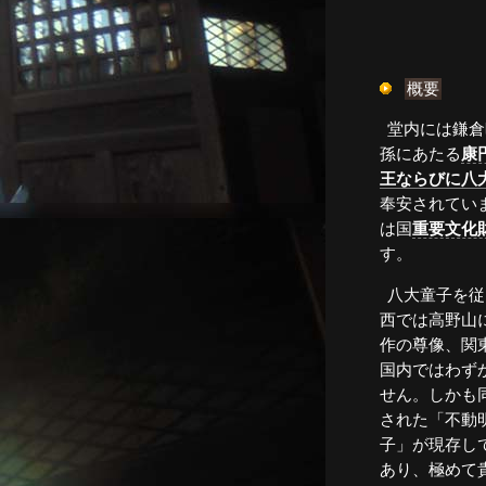
概要
堂内には鎌
孫にあたる
康
王ならびに八
奉安されてい
は国
重要文化
す。
八大童子を従えた不動明王像は関
西では高野山
作の尊像、関
国内ではわず
せん。しかも
された「不動
子」が現存し
あり、極めて