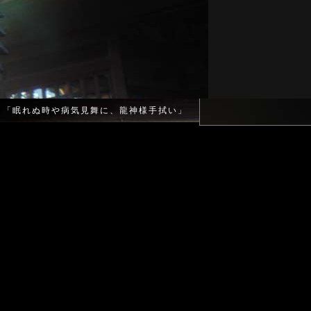
「眠れぬ時や病気見舞に、龍神様手拭い」