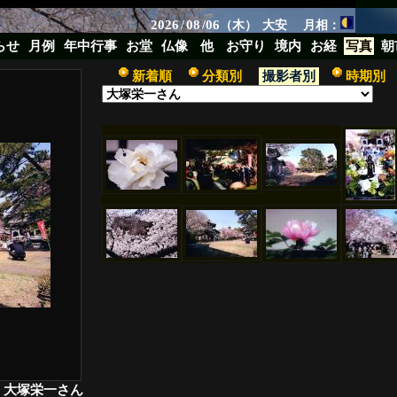
2026
08
06
/
/
（木）
大安
月相：
らせ
月例
年中行事
お堂
仏像
他
お守り
境内
お経
写真
朝
新着順
分類別
撮影者別
時期別
大塚栄一さん