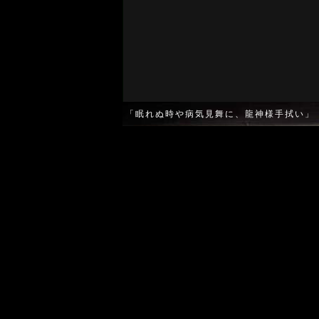
「眠れぬ時や病気見舞に、龍神様手拭い」