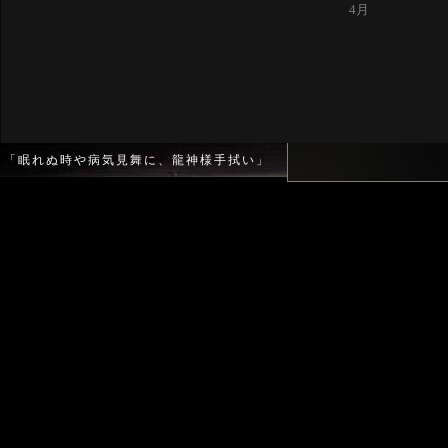
4月
「眠れぬ時や病気見舞に、龍神様手拭い」