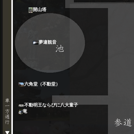
開山塔
夢違観音
六角堂（不動堂）
不動明王ならびに八大童子
竜