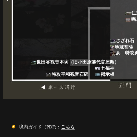
仁
鳴
さざれ石
地蔵菩薩
あゝ特攻
世田谷観音本坊（旧小田原藩代官屋敷）
七福神
特攻平和観音石碑
掲示板
境内ガイド（PDF)：
こちら