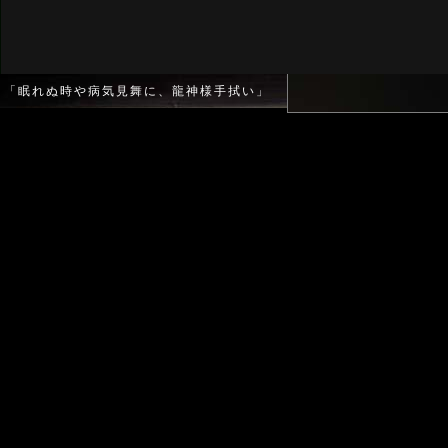
「眠れぬ時や病気見舞に、龍神様手拭い」