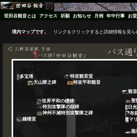
世田谷観音とは
アクセス
祈願
お知らせ
月例
年中行事
お堂
境内マップです
。
リンクをクリックすると詳細情報を見ら
特攻観音堂
多宝塔
天山隊之碑
特攻平和観音
観音
聖
世界平和の礎碑
特別攻撃隊の頌碑
日光
神州不滅特別攻撃隊之碑
布
鐘楼堂
マ
龍