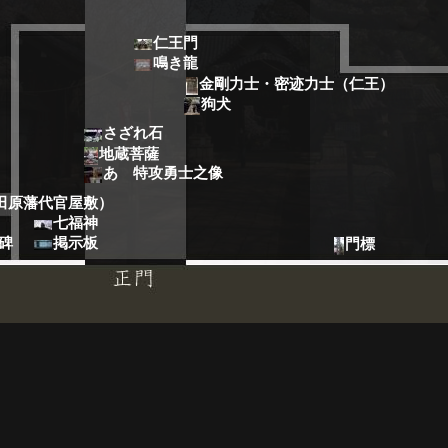
仁王門
鳴き龍
金剛力士・密迹力士（仁王）
狗犬
さざれ石
地蔵菩薩
あゝ特攻勇士之像
田原藩代官屋敷）
七福神
碑
掲示板
門標