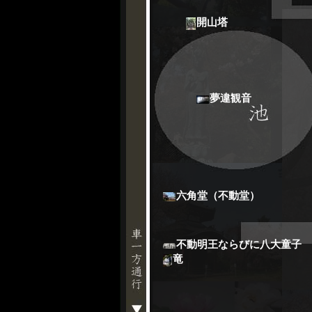
開山塔
夢違観音
六角堂（不動堂）
不動明王ならびに八大童子
竜