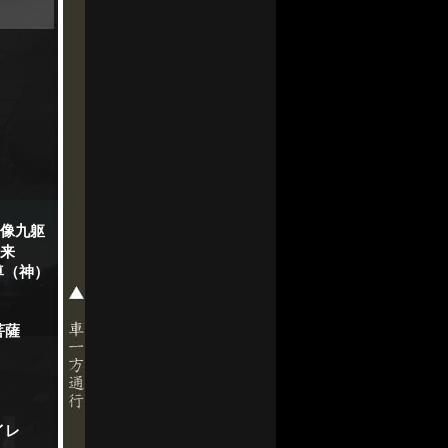
像九躯
来
尊（神）
菩薩
イレ