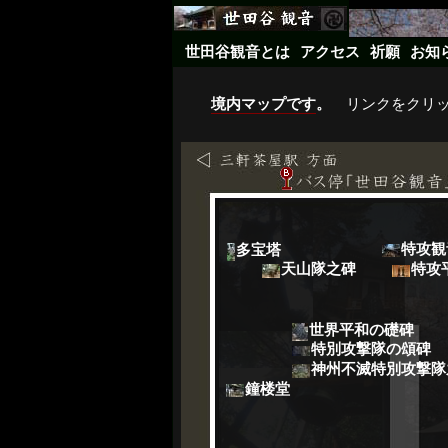
世田谷観音とは
アクセス
祈願
お知
境内マップです
。
リンクをクリ
特攻観
多宝塔
天山隊之碑
特攻
世界平和の礎碑
特別攻撃隊の頌碑
神州不滅特別攻撃隊
鐘楼堂