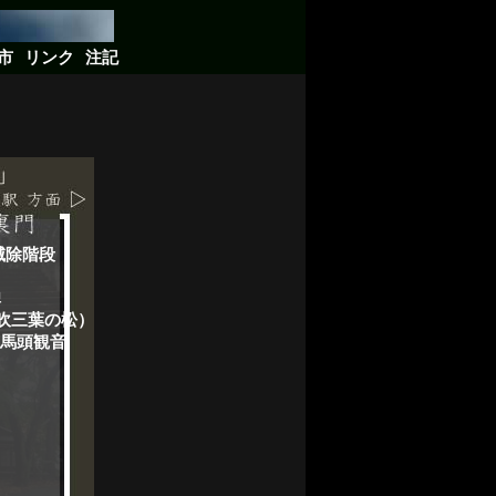
市
リンク
注記
滅除階段
碑
吹三葉の松）
馬頭観音