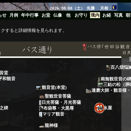
2026
08
08
/
/
（土）
先勝
月相：
らせ
月例
年中行事
お堂
仏像
他
お守り
境内
お経
写真
朝
ックすると詳細情報を見られます。
百八煩悩
音堂
平和観音
南無観世音の
三鈷の松（胴
観音堂(本堂)
達磨大師・観音様・
聖観世音菩薩
日光菩薩・月光菩薩
之碑
水屋
布袋尊・大黒尊
マリア観音
龍神様