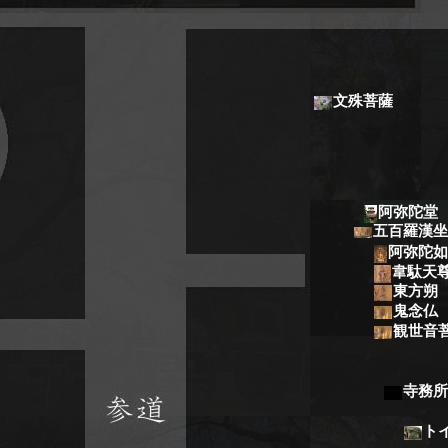
文殊菩薩
阿弥陀堂
五百羅漢坐
阿弥陀如
韋駄天
東方朔
鬼念仏
観世音
寺務所
ト