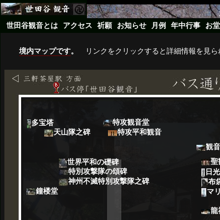
世田谷観音とは
アクセス
祈願
お知らせ
月例
年中行事
お堂
境内マップです
。
リンクをクリックすると詳細情報を見ら
特攻観音堂
多宝塔
天山隊之碑
特攻平和観音
観音
聖
世界平和の礎碑
特別攻撃隊の頌碑
日光
神州不滅特別攻撃隊之碑
布
鐘楼堂
マ
龍