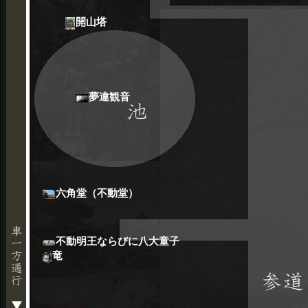
開山塔
夢違観音
六角堂（不動堂）
不動明王ならびに八大童子
竜