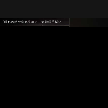
「眠れぬ時や病気見舞に、龍神様手拭い」