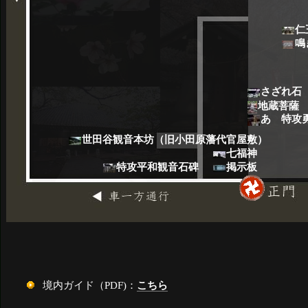
仁
鳴
さざれ石
地蔵菩薩
あゝ特攻
世田谷観音本坊（旧小田原藩代官屋敷）
七福神
特攻平和観音石碑
掲示板
境内ガイド（PDF)：
こちら